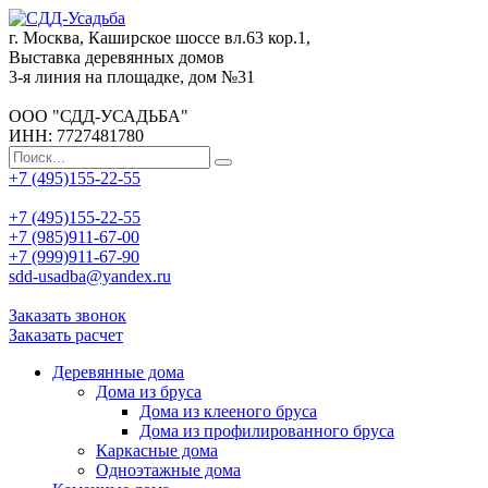
г. Москва, Каширское шоссе вл.63 кор.1,
Выставка деревянных домов
3-я линия на площадке, дом №31
ООО "СДД-УСАДЬБА"
ИНН: 7727481780
+7 (495)155-22-55
+7 (495)155-22-55
+7 (985)911-67-00
+7 (999)911-67-90
sdd-usadba@yandex.ru
Заказать звонок
Заказать расчет
Деревянные дома
Дома из бруса
Дома из клееного бруса
Дома из профилированного бруса
Каркасные дома
Одноэтажные дома