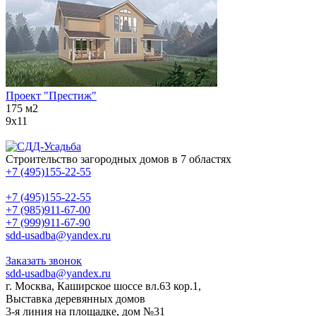
Проект "Престиж"
175 м2
9х11
Строительство загородных домов в 7 областях
+7 (495)155-22-55
+7 (495)155-22-55
+7 (985)911-67-00
+7 (999)911-67-90
sdd-usadba@yandex.ru
Заказать звонок
sdd-usadba@yandex.ru
г. Москва, Каширское шоссе вл.63 кор.1,
Выставка деревянных домов
3-я линия на площадке, дом №31