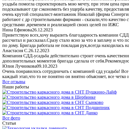
усадьба помогла спроектировать мою мечту, при этом цена п
подсказывают где сэкономить без ущерба качеству, предоставл
очень крутой специалист-монтажник Николай (фирма Синергия 
работают с др строительными фирмами - сказали,что качеств
средствами ,временем и реализацией своих целей по ИЖС
Нина Ефимова
26.12.2023
Приветствую всех,хочу выразить благодарность компании СДД-
рассчитал и рассказал.Сразу стало ясно за что я заплачу и что
по дому. Бригада работала не покладая рук,всегда находилась 
Анастасия С.
26.12.2023
Компания СДД-усадьба действительно строит очень качественно
дополнительных моментов бригада сделала от себя.Рекомендую
Юлия Лучникова
09.10.2023
Очень понравилось сотрудничать с компанией сдд усадьба! Все
каждый этап,что то не понятно он внятно объясняет, все четко
Все отзывы
Наши работы
Все фото
Статьи