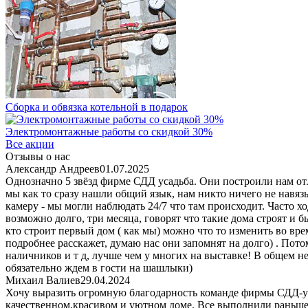
Сборка и обвязка котельной в подарок
Электромонтажные работы со скидкой 30%
Все акции
Отзывы о нас
Александр Андреев
01.07.2025
Однозначно 5 звёзд фирме СДД усадьба. Они построили нам отл
мы как то сразу нашли общий язык, нам никто ничего не навязы
камеру - мы могли наблюдать 24/7 что там происходит. Часто хо
возможно долго, три месяца, говорят что такие дома строят и б
кто строит первый дом ( как мы) можно что то изменить во вре
подробнее расскажет, думаю нас они запомнят на долго) . Пото
наличников и т д, лучше чем у многих на выставке! В общем не
обязательно ждем в гости на шашлыки)
Михаил Валиев
29.04.2024
Хочу выразить огромную благодарность команде фирмы СДД-ус
качественном,красивом и уютном доме. Все выполнили раньше 