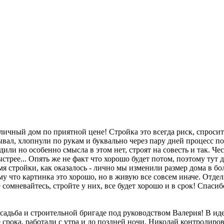
ичный дом по приятной цене! Стройка это всегда риск, спросит
вал, хлопнули по рукам и буквально через пару дней процесс пош
дили но особенно смысла в этом нет, строят на совесть и так. Че
ыстрее... Опять же не факт что хорошо будет потом, поэтому тут
мя стройки, как оказалось - лично мы изменили размер дома в б
му что картинка это хорошо, но в живую все совсем иначе. Отдел
 сомневайтесь, стройте у них, все будет хорошо и в срок! Спаси
адьба и строительной бригаде под руководством Валерия! В ид
срока, работали с утра и до поздней ночи, Николай контролир