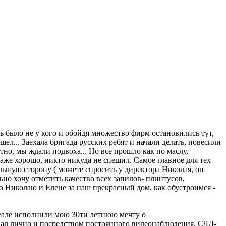
ь было не у кого и обойдя множество фирм остановились тут,
ел... Заехала бригада русских ребят и начали делать, повесили
стно, мы ждали подвоха... Но все прошло как по маслу,
 даже хорошо, никто никуда не спешил. Самое главное для тех
ольшую сторону ( можете спросить у директора Николая, он
ьно хочу отметить качество всех запилов- плинтусов,
бо Николаю и Елене за наш прекрасный дом, как обустроимся -
еале исполнили мою 30ти летнюю мечту о
овал лично и посредством постоянного видеонаблюдения. СДД-