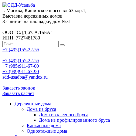
г. Москва, Каширское шоссе вл.63 кор.1,
Выставка деревянных домов
3-я линия на площадке, дом №31
ООО "СДД-УСАДЬБА"
ИНН: 7727481780
+7 (495)155-22-55
+7 (495)155-22-55
+7 (985)911-67-00
+7 (999)911-67-90
sdd-usadba@yandex.ru
Заказать звонок
Заказать расчет
Деревянные дома
Дома из бруса
Дома из клееного бруса
Дома из профилированного бруса
Каркасные дома
Одноэтажные дома