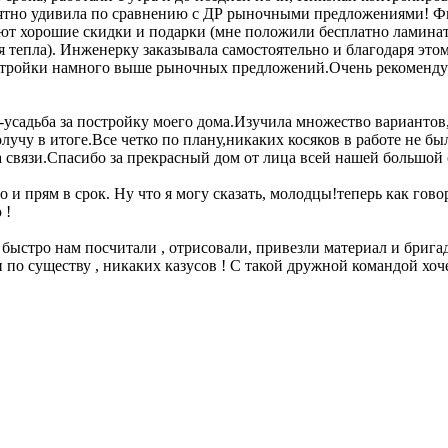
риятно удивила по сравнению с ДР рыночными предложениями! Фи
яют хорошие скидки и подарки (мне положили бесплатно ламинат
тепла). Инженерку заказывала самостоятельно и благодаря этом
о стройки намного выше рыночных предложений.Очень рекоменд
усадьба за постройку моего дома.Изучила множество вариантов,
 получу в итоге.Все четко по плану,никаких косяков в работе не 
на связи.Спасибо за прекрасный дом от лица всей нашей большой
 и прям в срок. Ну что я могу сказать, молодцы!теперь как гов
 !
 быстро нам посчитали , отрисовали, привезли материал и брига
 и по существу , никаких казусов ! С такой дружной командой хо