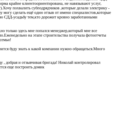
рма крайне клиентоориентирована, не навязывают услуг,
).Хочу похвалить субподрядчиков ,которые делали электрику -
у могу сделать ещё один отзыв от имени специалистов,которые
ую СДД-усадьбу тем,кто дорожит кровно заработанными
но только здесь мне попался менеджер,который мне все
было.Еженедельно на этапе строительства получала фотоотчеты
 семьи!
орится буду знать к какой компании нужно обращаться.Много
ду , добрая и отзывчивая бригада! Николай контролировал
чется еще построить домик