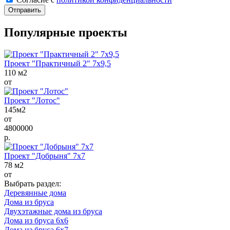
Отправить
Популярные проекты
Проект "Практичный 2" 7х9,5
110 м2
от
Проект "Лотос"
145м2
от
4800000
р.
Проект "Добрыня" 7х7
78 м2
от
Выбрать раздел:
Деревянные дома
Дома из бруса
Двухэтажные дома из бруса
Дома из бруса 6х6
Дома из бруса 6х7